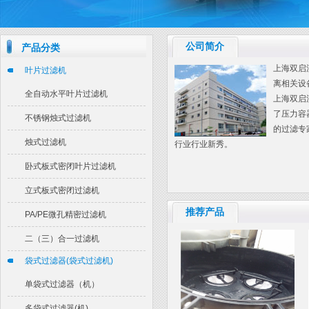
公司简介
产品分类
上海双启
叶片过滤机
离相关设
PE(A)H精密微孔...
全自动水平叶片过滤机
上海双启
了压力容
不锈钢烛式过滤机
的过滤专
烛式过滤机
行业行业新秀。
卧式板式密闭叶片过滤机
立式板式密闭过滤机
推荐产品
层叠式快开压滤机
PA/PE微孔精密过滤机
二（三）合一过滤机
袋式过滤器(袋式过滤机)
单袋式过滤器（机）
多袋式过滤器(机)