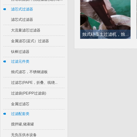
滤芯式过滤器
滤芯式过滤器
大流量滤芯过滤器
烛式硅藻土过滤机，烛...
金属滤芯(蓝式）过滤器
钛棒过滤器
过滤元件类
烛式滤芯，不锈钢滤板
过滤芯(PAPE，折叠、线绕...
烛式脱色过滤机，烛式...
过滤袋(PE/PP过滤袋)
金属过滤芯
过滤配套类
搅拌罐,储液罐
无负压供水设备