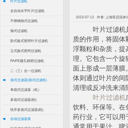
叶片过滤机
全自动水平叶片过滤机
2023-07-13
作者: 上海双启流
不锈钢烛式过滤机
叶片过滤机是
烛式过滤机
质的作用，将固体
卧式板式密闭叶片过滤机
浮颗粒和杂质，提
立式板式密闭过滤机
理。它包含一个旋
PA/PE微孔精密过滤机
面上形成一层薄膜
二（三）合一过滤机
体则通过叶片的间
袋式过滤器(袋式过滤机)
清理或反冲洗来清
单袋式过滤器（机）
叶片过滤机
多袋式过滤器(机)
饮料、环保等。在
快开多袋式过滤器(机)
药行业，它可以用
自动过滤器类
通常用于果汁、啤