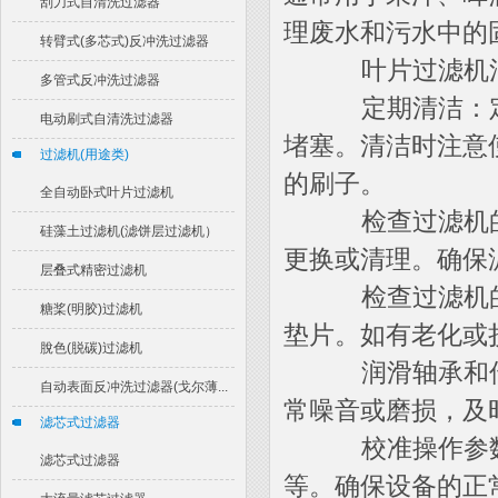
刮刀式自清洗过滤器
理废水和污水中的
转臂式(多芯式)反冲洗过滤器
叶片过滤机清
多管式反冲洗过滤器
定期清洁：定
电动刷式自清洗过滤器
堵塞。清洁时注意
过滤机(用途类)
的刷子。
全自动卧式叶片过滤机
检查过滤机的
硅藻土过滤机(滤饼层过滤机）
更换或清理。确保
层叠式精密过滤机
检查过滤机的
糖桨(明胶)过滤机
垫片。如有老化或
脫色(脱碳)过滤机
润滑轴承和传
自动表面反冲洗过滤器(戈尔薄...
常噪音或磨损，及
滤芯式过滤器
校准操作参数
滤芯式过滤器
等。确保设备的正