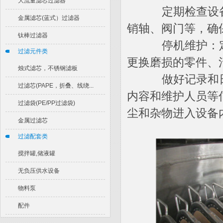
大流量滤芯过滤器
定期检查设备
金属滤芯(蓝式）过滤器
销轴、阀门等，确
钛棒过滤器
停机维护：定
过滤元件类
更换磨损的零件、
烛式滤芯，不锈钢滤板
做好记录和日
过滤芯(PAPE，折叠、线绕...
内容和维护人员等
过滤袋(PE/PP过滤袋)
尘和杂物进入设备
金属过滤芯
过滤配套类
搅拌罐,储液罐
无负压供水设备
物料泵
配件