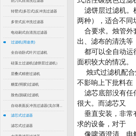
式活性碳脱色过滤
刮刀式自清洗过滤器
滤饼层过滤机。
转臂式(多芯式)反冲洗过滤器
两种），适合不同
多管式反冲洗过滤器
合要求。烛管外
电动刷式自清洗过滤器
出、滤布的清洗等
过滤机(用途类)
都可以全自动运
全自动卧式叶片过滤机
面积较大的情况。
硅藻土过滤机(滤饼层过滤机）
烛式过滤机配合
层叠式精密过滤机
不影响上下批料在
糖桨(明胶)过滤机
滤芯底部没有任
脫色(脱碳)过滤机
很大。而滤芯又
自动表面反冲洗过滤器(戈尔薄...
垂直安装，非常
滤芯式过滤器
求的设备，对于
滤芯式过滤器
像啤酒澄清、电