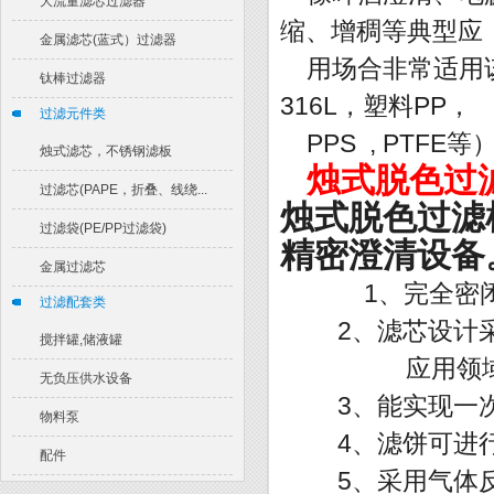
大流量滤芯过滤器
缩、增稠等典型应
金属滤芯(蓝式）过滤器
用场合非常适用
钛棒过滤器
316L，塑料PP，
过滤元件类
PPS , PT
烛式滤芯，不锈钢滤板
烛式脱色过
过滤芯(PAPE，折叠、线绕...
烛式脱色过滤
过滤袋(PE/PP过滤袋)
精密澄清设备
金属过滤芯
1、完全密闭
过滤配套类
2、滤芯设计采用
搅拌罐,储液罐
应用领域广
无负压供水设备
3、能实现一次
物料泵
4、滤饼可进行
配件
5、采用气体反